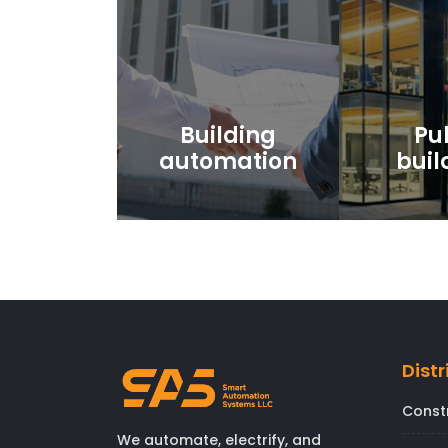
Building
Pu
automation
buil
Distr
Const
We automate, electrify, and