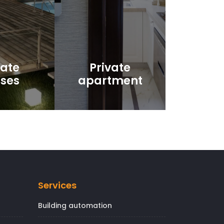
vate
Private
ses
apartment
Services
Building automation