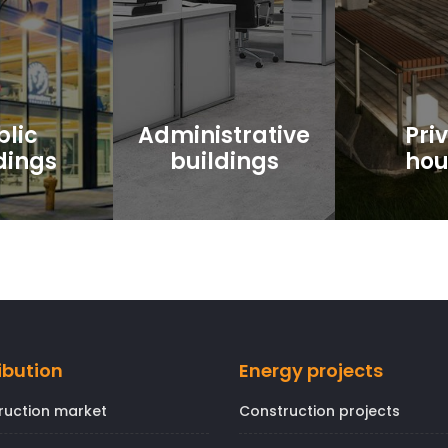
blic
Administrative
Pri
dings
buildings
hou
ibution
Energy projects
ruction market
Construction projects