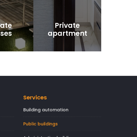
vate
Private
ses
apartment
Services
Building automation
Public buildings