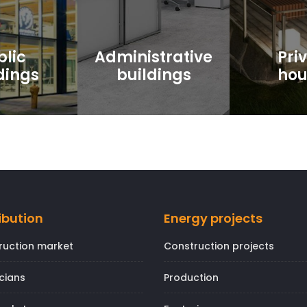
blic
Administrative
Pri
dings
buildings
hou
ibution
Energy projects
ruction market
Construction projects
icians
Production