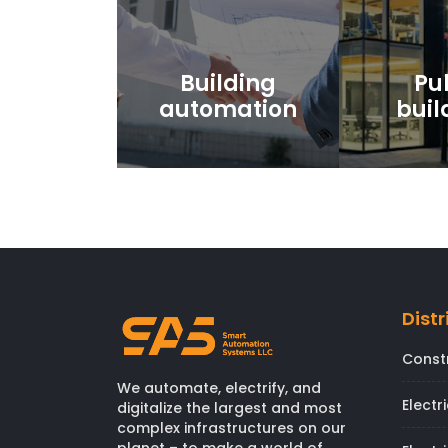
Building
Pu
automation
buil
Distr
Const
We automate, electrify, and
Electr
digitalize the largest and most
complex infrastructures on our